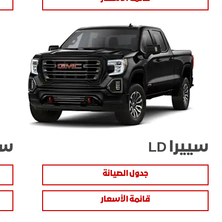
سييرا LD
سيي
جدول الصيانة
قائمة الأسعار