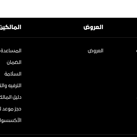
العروض
المالكين
العروض
المساعدة 
الضمان
السلامة
الترفيه وال
دليل المالك
حجز موعد ل
الأكسسوار