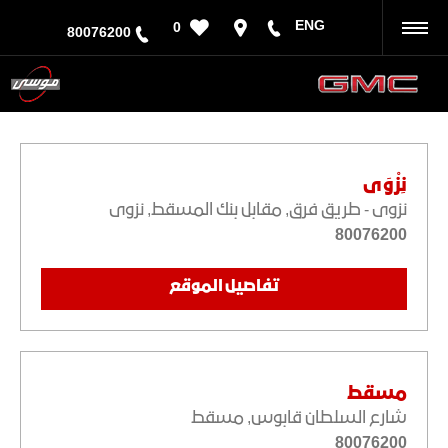
ENG
0
رجوع
80076200
نِزْوَى
نزوى - طريق فرق
,
مقابل بنك المسقط
,
نزوى
80076200
تفاصيل الموقع
مسقط
شارع السلطان قابوس
,
مسقط
80076200