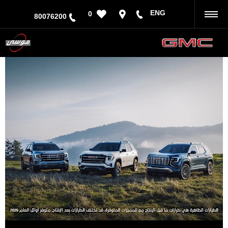
ENG
0
رجوع
80076200