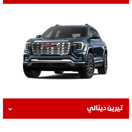
تيرين دينالي