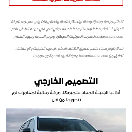
تتطلب مركبة مجهزة وخطة اونستار نشطة وخطة بيانات واي فاي مع شركة
الجوّال. لا تتوفر خطط اونستار وخطط بيانات واي فاي في جميع البلدان. راجع
onstararabia.com لمعرفة المركبات المجهزة وتوفر الخدمة وقيود النظام.
قد لا تتوفر بعض عناصر تطبيق الهاتف الذكي لجميع الطرازات و/أو الفئات.
تحقق من onstararabia.com لمعرفة قيود الخدمة ورسومها.
التصميم الخارجي
أكاديا الجديدة المعاد تصميمها، مركبة مثالية لمغامرات لم
تتصورها من قبل.