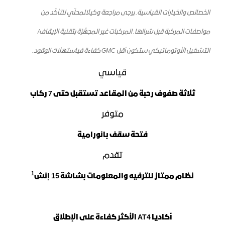
الخصائص والخيارات القياسية. يرجى مراجعة وكيل
المحلّي للتأكّد من
مواصفات المركبة قبل شرائها. المركبات غير المجهَّزة بتقنية الإيقاف/
التشغيل الأوتوماتيكي
ستكون
أقل GMC
كفاءة
في
استهلاك الوقود
.
قياسي
ثلاثة صفوف رحبة من المقاعد تستقبل حتى 7 ركاب
متوفر
فتحة سقف بانورامية
تقدم
1
نظام ممتاز للترفيه والمعلومات بشاشة 15 إنش
أكاديا AT4 الأكثر كفاءة على الإطلاق