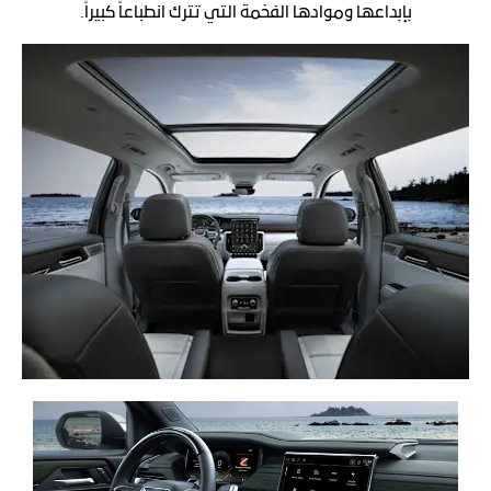
بإبداعها وموادها الفخمة التي تترك انطباعاً كبيراً.