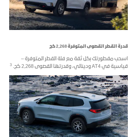
قدرة القطر القصوى المتوفرة 2,268 كج
اسحب مقطورتك بكل ثقة مع فئة القطر المتوفرة –
3
قياسية في AT4 ودينالي، وقدرتها القصوى 2,268 كج.