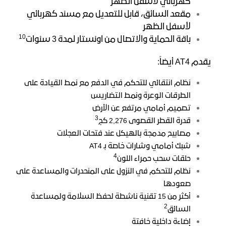
كهربائي لأسفل الظهر
مقعد السائق، قابل للتعديل مع مسند كهربائي
لأسفل الظهر
10
باقة الحماية والاتصال من اونستار لمدة 3 سنوات
يقدم AT4 أيضاً:
نظام انتقائي للتحكم في الدفع مع نمط القيادة على
الطرقات الوعرة ونمط التضاريس
تصميم أمامي مرتفع عن الأرض
3
قدرة القطر القصوى 2,276 كج
مصابيح مدمجة بالهيكل عند فتحات العجلات
شبك أمامي وشارات خاصة بـ AT4
4
حلقات سحب حمراء اللون
نظام للتحكم في النزول على المنحدرات والمساعدة على
صعودها
أكثر من 15 تقنية ناشطة لحفظ السلامة ولمساعدة
2
السائق
إضاءة داخلية خافتة