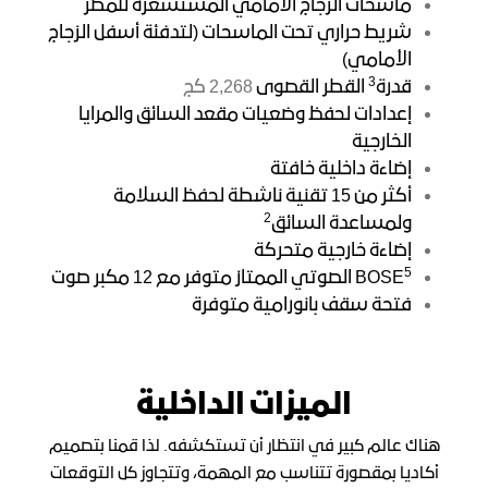
ماسحات الزجاج الأمامي المستشعرة للمطر
شريط حراري تحت الماسحات (لتدفئة أسفل الزجاج
الأمامي)
3
قدرة
القطر القصوى
2,268 كج
إعدادات لحفظ وضعيات مقعد السائق والمرايا
الخارجية
إضاءة داخلية خافتة
أكثر من 15 تقنية ناشطة لحفظ السلامة
2
ولمساعدة السائق
إضاءة خارجية متحركة
5
BOSE
الصوتي الممتاز متوفر مع 12 مكبر صوت
فتحة سقف بانورامية متوفرة
الميزات الداخلية
هناك عالم كبير في انتظار أن تستكشفه. لذا قمنا بتصميم
أكاديا بمقصورة تتناسب مع المهمة، وتتجاوز كل التوقعات