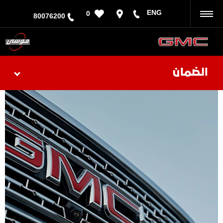
ENG
0
رجوع
80076200
الضمان