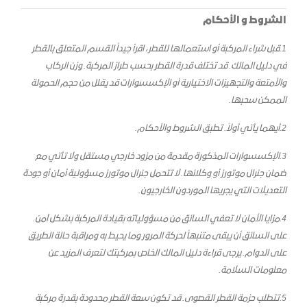
الشروط و الأحكام
1.
قبل شراء المركبة أو استعمالها للقطر، اقرأ جيداً القسم المتعلق بالقطر
في دليل المالك. قد تختلف قدرة القطر بحسب طراز المركبة. وزن الركاب
والأمتعة والتجهيزات الاختيارية أو الإكسسوارات قد يقلل من حجم الحمولة
الممكن سحبها.
2.أيهما يأتي أولاً. تطبق الشروط والأحكام.
3.
الإكسسوارات المذكورة مقدمة من مزود خارجي مستقل ولا تأتي مع
ضمان جنرال موتورز أو وكلائها. لا تتحمل جنرال موتورز مسؤولية أمان أو جودة
التعديلات التي يجريها الموردون الخارجيون.
4.
مزايا الأمان لا تعفي السائق من مسؤولياته بقيادة المركبة بشكل آمن.
على السائق أن يبقى متنبهاً لحركة المرور وما يحيط به ومراقبة حالة الطريق
على الدوام. يرجى قراءة دليل المالك الخاص بمركبتك لتعرف المزيد عن
معلومات السلامة.
5.تتطلب حزمة القطر القصوى. قد تكون سعة القطر محدودة بقدرة مركبة