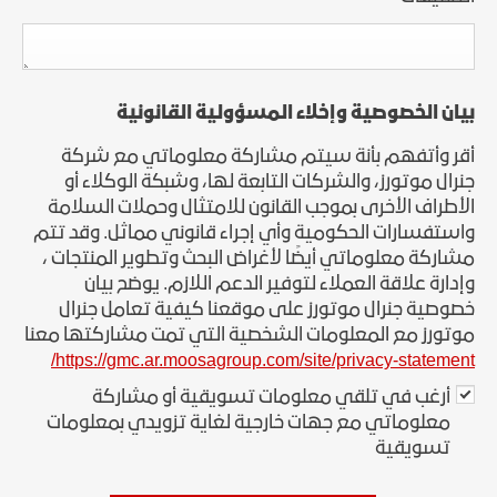
بيان الخصوصية وإخلاء المسؤولية القانونية
أقر وأتفهم بأنة سيتم مشاركة معلوماتي مع شركة
جنرال موتورز، والشركات التابعة لها، وشبكة الوكلاء أو
الأطراف الأخرى بموجب القانون للامتثال وحملات السلامة
واستفسارات الحكومية وأي إجراء قانوني مماثل. وقد تتم
مشاركة معلوماتي أيضًا لأغراض البحث وتطوير المنتجات ،
وإدارة علاقة العملاء لتوفير الدعم اللازم. يوضح بيان
خصوصية جنرال موتورز على موقعنا كيفية تعامل جنرال
موتورز مع المعلومات الشخصية التي تمت مشاركتها معنا
https://gmc.ar.moosagroup.com/site/privacy-statement/
أرغب في تلقي معلومات تسويقية أو مشاركة
معلوماتي مع جهات خارجية لغاية تزويدي بمعلومات
تسويقية