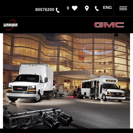
ENG
0
رجوع
80076200