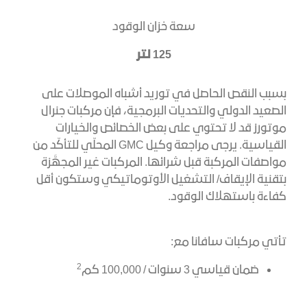
سعة خزان الوقود
125 لتر
بسبب النقص الحاصل في توريد أشباه الموصلات على
الصعيد الدولي والتحديات البرمجية، فإن مركبات جنرال
موتورز قد لا تحتوي على بعض الخصائص والخيارات
القياسية. يرجى مراجعة وكيل GMC المحلّي للتأكّد من
مواصفات المركبة قبل شرائها. المركبات غير المجهَّزة
بتقنية الإيقاف/ التشغيل الأوتوماتيكي وستكون أقل
كفاءة باستهلاك الوقود.
تأتي مركبات سافانا مع:
2
ضمان قياسي 3 سنوات / 100,000 كم