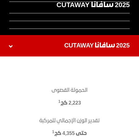
2025 سافانا CUTAWAY
2025 سافانا CUTAWAY
الحمولة القصوى​
1
2,223 كج
تقدير الوزن الإجمالي للمركبة
1
حتى 4,355 كج