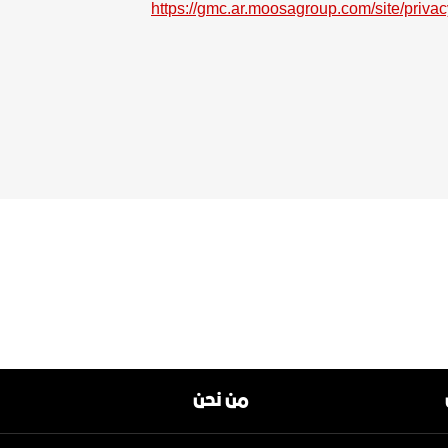
https://gmc.ar.moosagroup.com/site/privac
من نحن