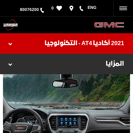
ENG
0
رجوع
80076200
2021 أكاديا AT4 - التكنولوجيا
المزايا