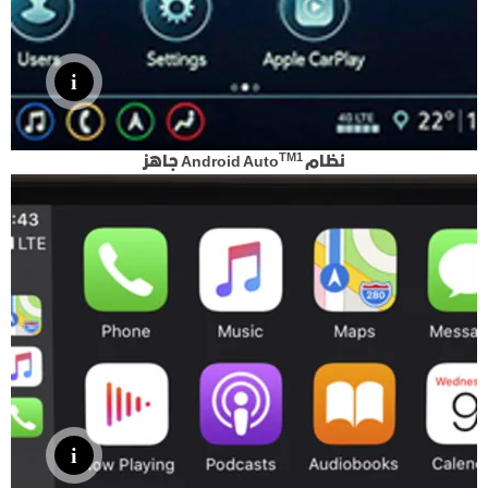
TM1
نظام Android Auto
جاهز