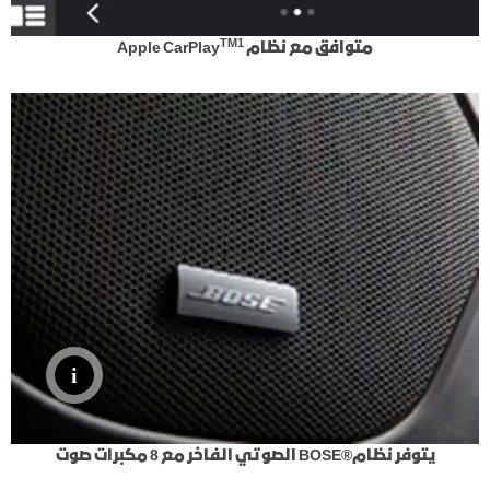
TM1
متوافق مع نظام Apple CarPlay
يتوفر نظام®BOSE الصوتي الفاخر مع 8 مكبرات صوت