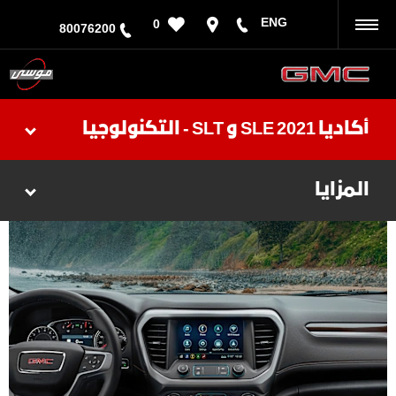
ENG
0
رجوع
80076200
أكاديا 2021 SLE و SLT - التكنولوجيا
المزايا