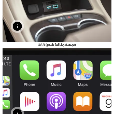
خمسة منافذ شحن USB