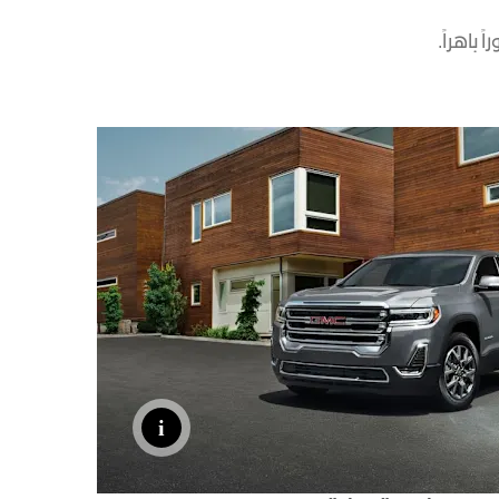
Denali
الأكسسوارات
كتالوج المركبات
باهراً.
يا
اكتشف تيرين