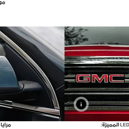
موا
مرايا