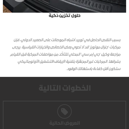
حلول تخزين ذكية
بسبب النقص الحاصل في توريد أشباه الموصالت على الصعيد الدولي، فإن
مركبات ‘جنرال موتورز’ قد لا تحوي بعض الخصائص والخيارات القياسية. يرجى
مراجعة وكيل ‘جي إم سي’ المحلي للتأكَّد من مواصفات المركبة قبل القيام
بشرائها. المركبات غير المجهَّزة بتقنية الإيقاف/التشغيل الأوتوماتيكي
ستكون أقل كفاءة باستهالك الوقود.
الخطوات التالية
العروض الحالية