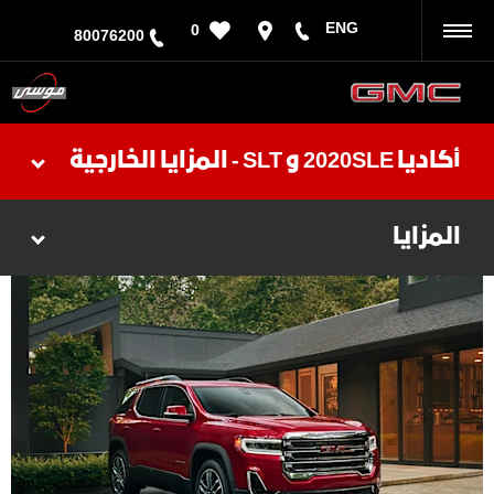
ENG
0
رجوع
80076200
أكاديا 2020SLE و SLT - المزايا الخارجية
المزايا