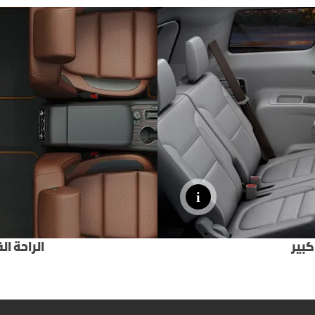
كبير
الراحة ا