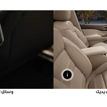
 يديك
وسائل ا