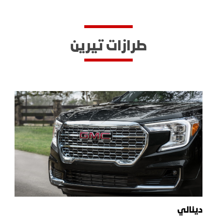
طرازات تيرين
دينالي