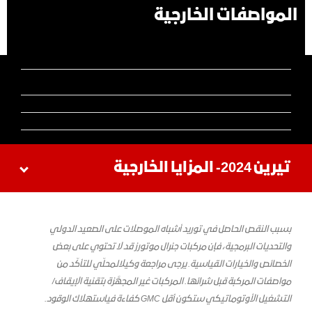
المواصفات الخارجية
تيرين 2024- المزايا الخارجية
بسبب النقص الحاصل في توريد أشباه الموصلات على الصعيد الدولي
والتحديات البرمجية، فإن مركبات جنرال موتورز قد لا تحتوي على بعض
الخصائص والخيارات القياسية. يرجى مراجعة وكيل
المحلّي للتأكّد من
مواصفات المركبة قبل شرائها. المركبات غير المجهَّزة بتقنية الإيقاف/
التشغيل الأوتوماتيكي
ستكون
أقل GMC
كفاءة
في
استهلاك الوقود
.