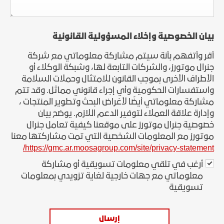
بيان الخصوصية وإخلاء المسؤولية القانونية
أقر وأتفهم بأنة سيتم مشاركة معلوماتي مع شركة
جنرال موتورز، والشركات التابعة لها، وشبكة الوكلاء أو
الأطراف الأخرى بموجب القانون للامتثال وحملات السلامة
واستفسارات الحكومية وأي إجراء قانوني مماثل. وقد تتم
مشاركة معلوماتي أيضًا لأغراض البحث وتطوير المنتجات ،
وإدارة علاقة العملاء لتوفير الدعم اللازم. يوضح بيان
خصوصية جنرال موتورز على موقعنا كيفية تعامل جنرال
موتورز مع المعلومات الشخصية التي تمت مشاركتها معنا
https://gmc.ar.moosagroup.com/site/privacy-statement/
أرغب في تلقي معلومات تسويقية أو مشاركة
معلوماتي مع جهات خارجية لغاية تزويدي بمعلومات
تسويقية
إرسال