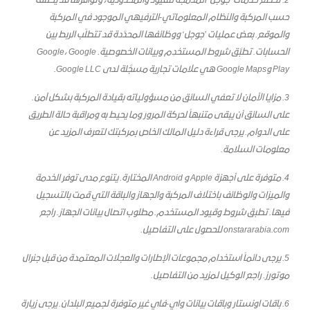
2. تخضع خدمات ’جوجل‘ المدمَجة للقيود والمحدودية، وتوافرها قد يختلف
حسب المركبة والنظام المعلوماتي-الترفيهي الموجود في المركبة
والموقع. بعض عمليات ’جوجل‘ ووظائفها المحدَّدة قد تتطلّب الربط بين
الحسابات. تطبَّق شروط المستخدِم وبيانات الخصوصية. Google، Google
Play وGoogle Maps هي علامات تجارية مسجَّلة لدى Google LLC.
3. مزايا الأمان لا تعفي السائق من مسؤولياته بقيادة المركبة بشكل آمن.
على السائق أن يبقى متنبهاً لحركة المرور وما يحيط به ومراقبة حالة الطريق
على الدوام. يرجى قراءة دليل المالك الخاص بمركبتك لتعرف المزيد عن
معلومات السلامة.
4. متوفرة على أجهزة Apple و Android المختارة. يتنوع مدى توفر الخدمة
والميزات والوظائف باختلاف المركبة والجهاز والباقة التي قمت بالتسجيل
فيها. تطبق شروط وقيود المستخدم. مطلوب اتصال بيانات الجهاز. راجع
onstararabia.com للحصول على التفاصيل.
5. يرجى دائماً استخدام مجموعات الإطارات والعجلات المعتمدة من قبل جنرال
موتورز. راجع الوكيل لمزيد من التفاصيل.
6. باقات اونستار وباقات بيانات واي-فاي غير متوفرة لجميع البلدان. يرجى زيارة