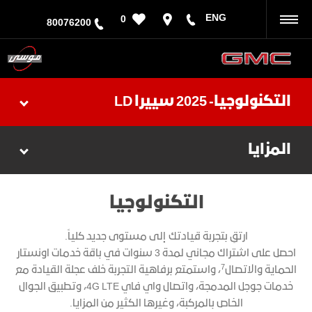
ENG
0
رجوع
80076200
التكنولوجيا- 2025 سييرا LD
المزايا
التكنولوجيا
ارتقِ بتجربة قيادتك إلى مستوى جديد كلياً.
احصل على اشتراك مجاني لمدة 3 سنوات في باقة خدمات اونستار
7
الحماية والاتصال
، واستمتع برفاهية التجربة خلف عجلة القيادة مع
خدمات جوجل المدمجة، واتصال واي فاي 4G LTE، وتطبيق الجوال
الخاص بالمركبة، وغيرها الكثير من المزايا.