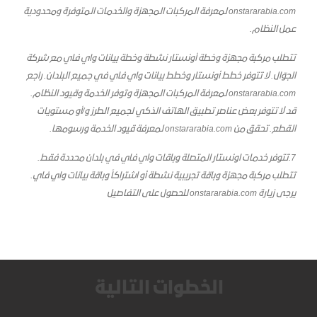
onstararabia.com لمعرفة المركبات المجهزة والخدمات المتوفرة ومحدودية
عمل النظام.
تتطلب مركبة مجهزة وخطة أونستار نشطة وخطة بيانات واي فاي مع شركة
الجوّال. لا تتوفر خطط أونستار وخطط بيانات واي فاي في جميع البلدان. راجع
onstararabia.com لمعرفة المركبات المجهزة وتوفر الخدمة وقيود النظام.
قد لا تتوفر بعض عناصر تطبيق الهاتف الذكي لجميع الطرز و/أو مستويات
القطع. تحقق من onstararabia.com لمعرفة قيود الخدمة ورسومها.
7.تتوفر خدمات اونستار المتصلة وباقات واي فاي في بلدان محددة فقط.
تتطلب مركبة مجهزة وباقة تجريبية نشطة أو اشتراكاً وباقة بيانات واي فاي.
يرجى زيارة onstararabia.com للحصول على التفاصيل
الخطوات التالية