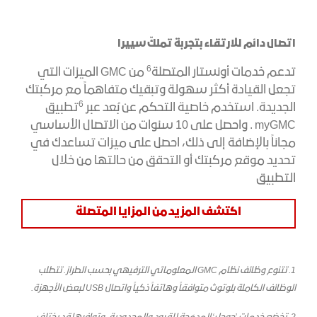
اتصال دائم للارتقاء بتجربة تملكّ
سييرا
6
تدعم خدمات أونستار المتصلة
من GMC الميزات التي
تجعل القيادة أكثر سهولة وتبقيك متفاهماً مع مركبتك
6
الجديدة. استخدم خاصية التحكم عن بُعد عبر
تطبيق
myGMC . واحصل على 10 سنوات من الاتصال الأساسي
مجاناً بالإضافة إلى ذلك، احصل على ميزات تساعدك في
تحديد موقع مركبتك أو التحقق من حالتها من خلال
التطبيق
اكتشف المزيد من المزايا المتصلة
1. تتنوع وظائف نظام GMC المعلوماتي الترفيهي بحسب الطراز. تتطلب
الوظائف الكاملة بلوتوث متوافقاً وهاتفاً ذكياً واتصال USB لبعض الأجهزة.