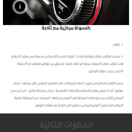
كنسولة مركزية مع ثلاجة
1
. يتوفر
2
. يشحن النظام جهازاً متوافقاً واحداً. تقنية الشحن اللاسلكي مدمجة في بعض الأجهزة
وقد تتطلب بعض الأجهزة محولاً أو غطاءً خلفياً. للتحقق من توافق الهاتف أو الأجهزة
الأخرى يرجى سؤال الوكيل.
بسبب النقص الحاصل في توريد أشباه الموصلات على الصعيد الدولي، فإن مركبات "جنرال
موتورز" قد لا تحوي بعض الخصائص والخيارات القياسية. يرجى مراجعة وكيل "جي ام سي"
المحلي للتأكد من مواصفات المركبة قبل القيام بشرائها. المركبات غير المجهّزة بتقنية
الإيقاف/التشغيل الأوتوماتيكي ستكون أقل كفاءة باستهلاك الوقود.
الخطوات التالية