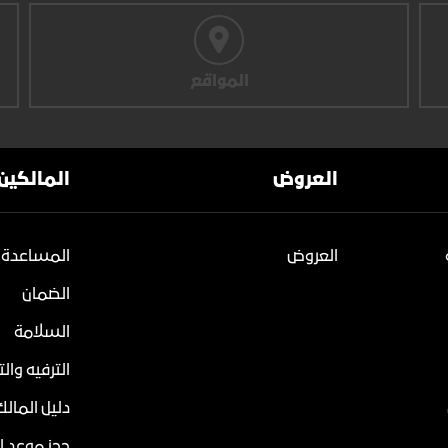
المواقع
العروض
المالكين
العروض
المساعدة 
الضمان
السلامة
الترفيه وال
دليل المالك
حجز موعد ل