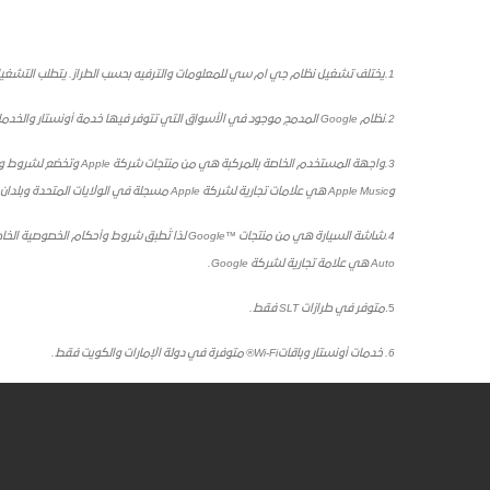
1.يختلف تشغيل نظام جي ام سي للمعلومات والترفيه بحسب الطراز. يتطلب التشغيل الكامل تقنية Bluetooth متوافقة وهاتفاً ذكياً وتتطلب بعض الأجهزة منفذ USB.
2.نظام Google المدمج موجود في الأسواق التي تتوفر فيها خدمة أونستار والخدمات المتصلة. تتطلب باقة بيانات.
3.
واجهة المستخدم الخاصة بالمركبة هي من منتجات شركة Apple وتخضع
وApple Music هي علامات تجارية لشركة Apple مسجلة في الولايات المتحدة وبلدان أخرى.
4.
Auto هي علامة تجارية لشركة Google.
5.
متوفر في طرازات
SLT
فقط
.
6. خدمات أونستار وباقاتWi-Fi® متوفرة في دولة الإمارات والكويت فقط.