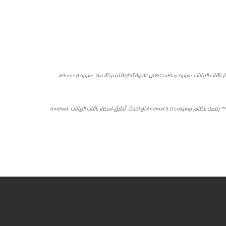
لشروط وأحكام بيان الخصوصية الخاص بشركة Apple. وتتطلب شاشة السيارة هاتف ®iPhone متطابقاً وتُطبق أسعار باقات البيانات.CarPlay Apple هي علامة تجارية لشركة Apple. Siri وiPhone
شاشة السيارة هي من منتجات ™Google لذا تُطبق شروط وأحكام الخصوصية الخاصة بها. وتتطلب شاشة السيارة تطبيق Android Auto في Google Play وهاتفاً ذكياً متوافقاً مع Android™ يعمل بنظام Android 5.0 Lollipop أو أحدث. تُطبق أسعار باقات البيانات. Android