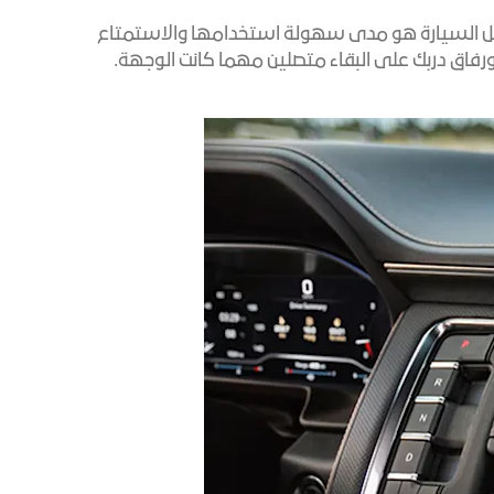
Denali
الأكسسوارات
كتالوج المركبات
داخل السيارة هو مدى سهولة استخدامها والاستمتاع
رفاق دربك على البقاء متصلين مهما كانت الوجهة.
يا
اكتشف تيرين