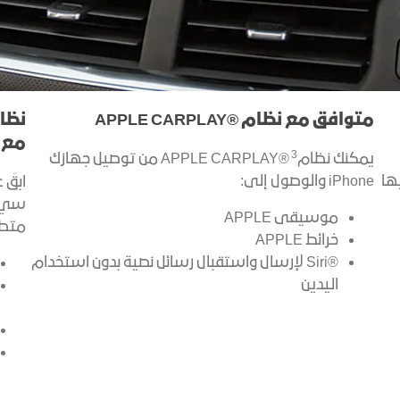
متوافق مع نظام ®APPLE CARPLAY
نظا
مع نظام
3
يمكنك نظام
®APPLE CARPLAY من توصيل جهازك
يها
iPhone والوصول إلى:
ابقَ
سي ل
موسيقى APPLE
متطورة
خرائط APPLE
®Siri لإرسال واستقبال رسائل نصية بدون استخدام
اليدين