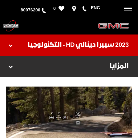
ENG
0
رجوع
80076200
2023 سييرا دينالي HD - التكنولوجيا
المزايا