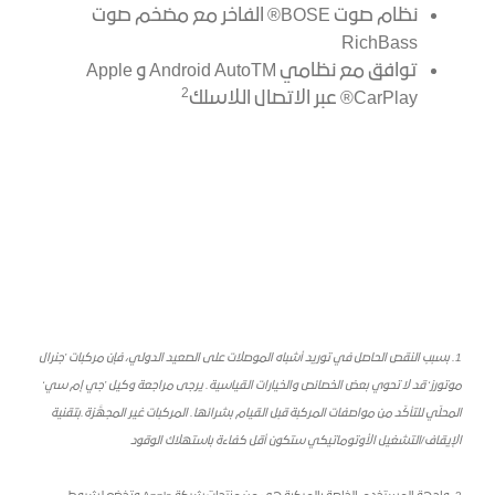
نظام صوت BOSE® الفاخر مع مضخم صوت
RichBass
توافق مع نظامي Android AutoTM و Apple
2
CarPlay® عبر الاتصال اللاسلك
1. بسبب النقص الحاصل في توريد أشباه الموصلات على الصعيد الدولي، فإن مركبات ’جنرال
موتورز‘ قد لا تحوي بعض الخصائص والخيارات القياسية. يرجى مراجعة وكيل ’جي إم سي‘
المحلّي للتأكّد من مواصفات المركبة قبل القيام بشرائها. المركبات غير المجهَّزة.بتقنية
الإيقاف/التشغيل الأوتوماتيكي ستكون أقل كفاءة باستهلاك الوقود