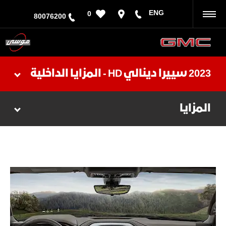
ENG
0
رجوع
80076200
2023 سييرا دينالي HD - المزايا الداخلية
المزايا