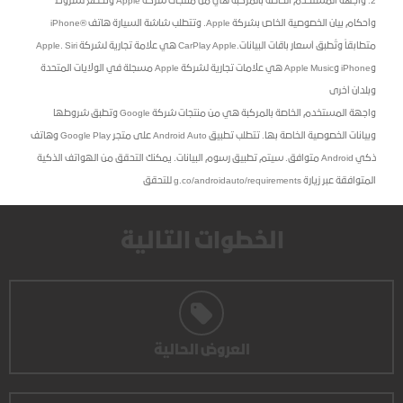
2. واجهة المستخدم الخاصة بالمركبة هي من منتجات شركة Apple وتخضع لشروط
وأحكام بيان الخصوصية الخاص بشركة Apple. وتتطلب شاشة السيارة هاتف ®iPhone
متطابقاً وتُطبق أسعار باقات البيانات.CarPlay Apple هي علامة تجارية لشركة Apple. Siri
وiPhone وApple Music هي علامات تجارية لشركة Apple مسجلة في الولايات المتحدة
وبلدان أخرى
واجهة المستخدم الخاصة بالمركبة هي من منتجات شركة Google وتطبق شروطها
وبيانات الخصوصية الخاصة بها. تتطلب تطبيق Android Auto على متجر Google Play وهاتف
ذكي Android متوافق. سيتم تطبيق رسوم البيانات. يمكنك التحقق من الهواتف الذكية
المتوافقة عبر زيارة g.co/androidauto/requirements للتحقق
الخطوات التالية
العروض الحالية