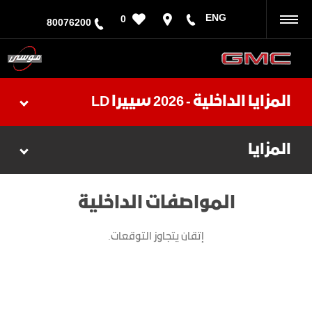
ENG
0
رجوع
80076200
المزايا الداخلية - 2026 سييرا LD
المزايا
المواصفات الداخلية
إتقان يتجاوز التوقعات.