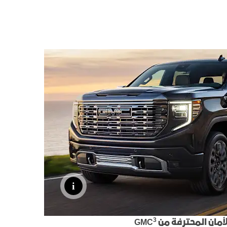
Denali
الأكسسوارات
كتالوج المركبات
يا
اكتشف تيرين
3
لأمان المحترفة من GMC