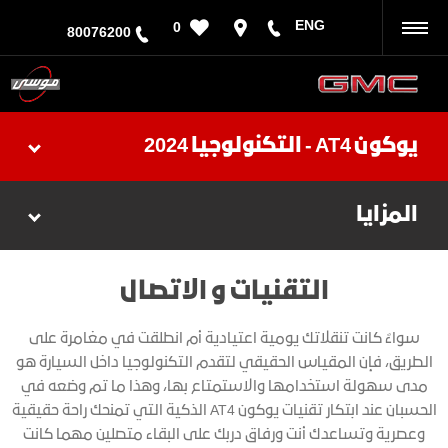
ENG
0
رجوع
80076200
يوكون AT4 - التكنولوجيا 2024
المزايا
التقنيات و الاتصال
سواءٌ كانت تنقلاتك يومية اعتيادية أم انطلقت في مغامرة على
الطريق، فإن المقياس الحقيقي لتقدم التكنولوجيا داخل السيارة هو
مدى سهولة استخدامها والاستمتاع بها، وهذا ما تم وضعه في
الحسبان عند ابتكار تقنيات يوكون AT4 الذكية التي تمنحك راحة حقيقية
وعصرية وتساعدك أنت ورفاق دربك على البقاء متصلين مهما كانت