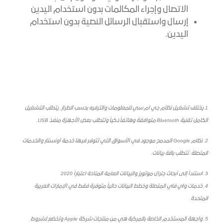
الاتصال وإجراء المكالمات بدون استخدام اليدين
إرسال واستقبال الرسائل النصية بدون استخدام
اليدين.
1.يختلف تشغيل نظام جي ام سي للمعلومات والترفيه بحسب الطراز. يتطلب التشغيل
الكامل تقنية Bluetooth متوافقة وهاتفاً ذكياً وتتطلب بعض الأجهزة منفذ USB.
2. نظام Google المدمج موجود في الأسواق التي تتوفر فيها خدمة أونستار والخدمات
المتصلة. تتطلب باقة بيانات.
3. استنداً إلى أبحاث جنرال موتورز والبيانات العامة المتاحة اعتباراً 2020
4. خدمات واي فاي المتصلة وخطط البيانات حالياً متوفرة فقط في الإمارات العربية
المتحدة.
5. واجهة المستخدم الخاصة بالمركبة هي من منتجات شركة Apple وتخضع لشروط