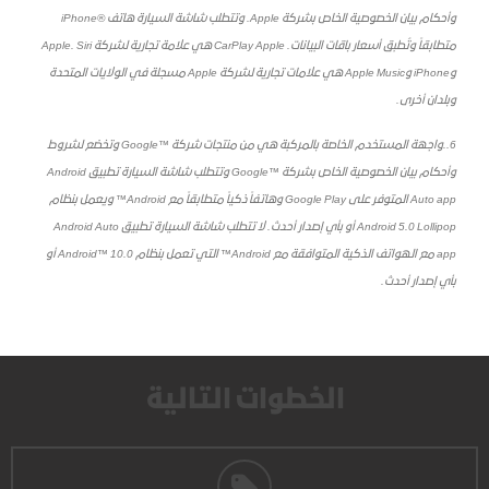
وأحكام بيان الخصوصية الخاص بشركة Apple. وتتطلب شاشة السيارة هاتف ®iPhone
متطابقاً وتُطبق أسعار باقات البيانات. CarPlay Apple هي علامة تجارية لشركة Apple. Siri
وiPhone وApple Music هي علامات تجارية لشركة Apple مسجلة في الولايات المتحدة
وبلدان أخرى.
6..واجهة المستخدم الخاصة بالمركبة هي من منتجات شركة ™Google وتخضع لشروط
وأحكام بيان الخصوصية الخاص بشركة ™Google وتتطلب شاشة السيارة تطبيق Android
Auto app المتوفر على Google Play وهاتفاً ذكياً متطابقاً مع Android™ ويعمل بنظام
Android 5.0 Lollipop أو بأي إصدار أحدث. لا تتطلب شاشة السيارة تطبيق Android Auto
app مع الهواتف الذكية المتوافقة مع Android™ التي تعمل بنظام Android™ 10.0 أو
بأي إصدار أحدث.
الخطوات التالية