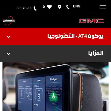
ENG
0
رجوع
80076200
يوكون AT4 - التكنولوجيا
المزايا