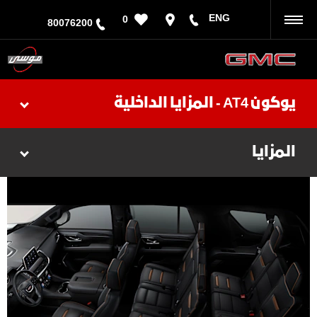
ENG
0
رجوع
80076200
يوكون AT4 - المزايا الداخلية
المزايا